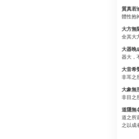
質真若
體性抱
大方無
全其大
大器晚
器大，
大音希
非耳之
大象無
非目之
道隱無
道之所
之以成