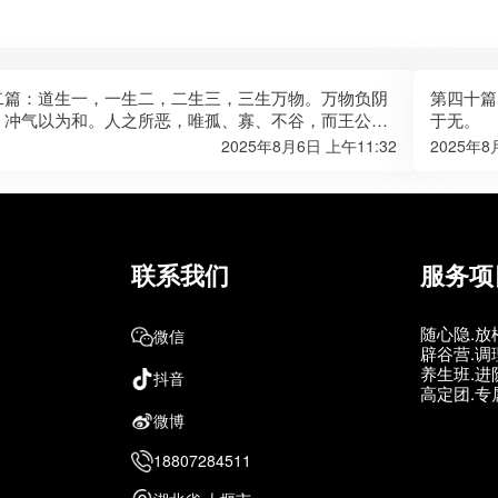
二篇：道生一，一生二，二生三，三生万物。万物负阴
第四十篇
，冲气以为和。人之所恶，唯孤、寡、不谷，而王公以
于无。
故物或损之而益，或益之而损。人之所教，我亦教之。
2025年8月6日 上午11:32
2025年8
不得其死，吾将以为教父。
联系我们
服务项
随心隐.放
微信
辟谷营.调
养生班.进
抖音
高定团.专
微博
18807284511