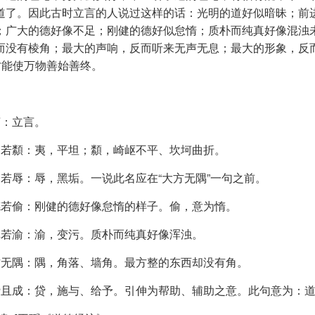
道了。因此古时立言的人说过这样的话：光明的道好似暗昧；前
；广大的德好像不足；刚健的德好似怠惰；质朴而纯真好像混浊
而没有棱角；最大的声响，反而听来无声无息；最大的形象，反
，才能使万物善始善终。
言：立言。
道若纇：夷，平坦；纇，崎岖不平、坎坷曲折。
白若辱：辱，黑垢。一说此名应在“大方无隅”一句之前。
德若偷：刚健的德好像怠惰的样子。偷，意为惰。
真若渝：渝，变污。质朴而纯真好像浑浊。
方无隅：隅，角落、墙角。最方整的东西却没有角。
贷且成：贷，施与、给予。引伸为帮助、辅助之意。此句意为：