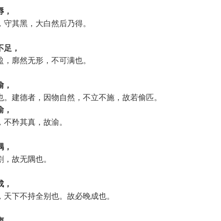
辱，
，守其黑，大白然后乃得。
不足，
盈，廓然无形，不可满也。
偷，
也。建德者，因物自然，不立不施，故若偷匹。
渝，
，不矜其真，故渝。
隅，
割，故无隅也。
成，
，天下不持全别也。故必晚成也。
声，