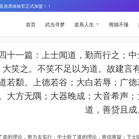
人及首席体验官正式加盟！！
首页
武当寻梦
道系人生
熊猫不慢
四十一篇：上士闻道，勤而行之；中
，大笑之。不笑不足以为道。故建言
道若纇。上德若谷；大白若辱；广德
。大方无隅；大器晚成；大音希声；
道，善贷且成
了道的理论，努力去实行；中士听了道的理论，将信将疑；下士