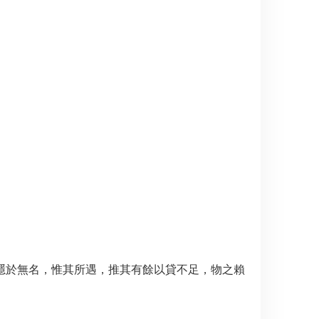
隱於無名，惟其所遇，推其有餘以貸不足，物之賴