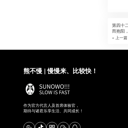
第四十
而抱阳
为称。
« 上一篇
强梁者
熊不慢 | 慢慢来、比较快！
作为官方代言人及首席体验官，
期待与诸君乐享生活、共同成长！