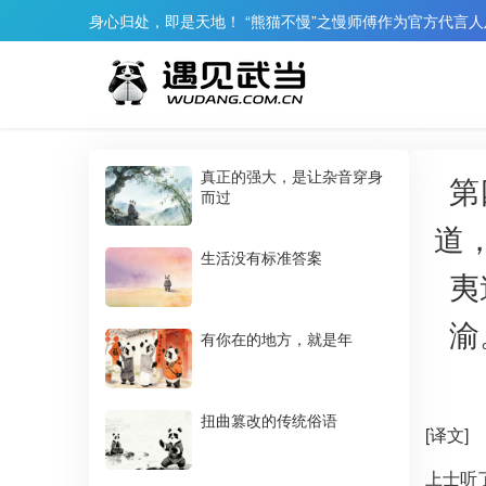
身心归处，即是天地！ “熊猫不慢”之慢师傅作为官方代言
真正的强大，是让杂音穿身
第
而过
道
生活没有标准答案
夷
渝
有你在的地方，就是年
扭曲篡改的传统俗语
[译文]
上士听