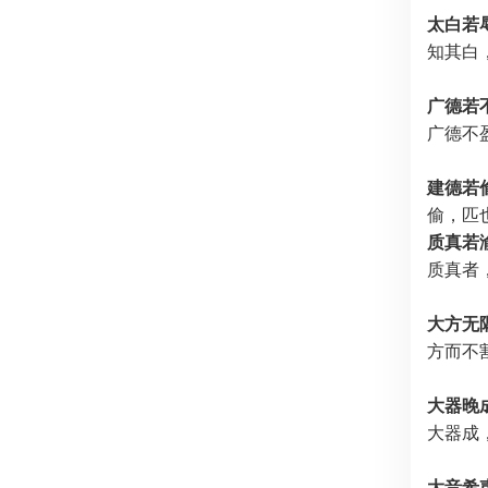
太白若
知其白
广德若
广德不
建德若
偷，匹
质真若
质真者
大方无
方而不
大器晚
大器成
大音希