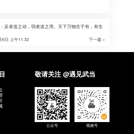
：反者道之动，弱者道之用。天下万物生于有，有生
月6日 上午11:32
下一篇 »
目
敬请关注 @遇见武当
松
理
阶
属
公众号
视频号