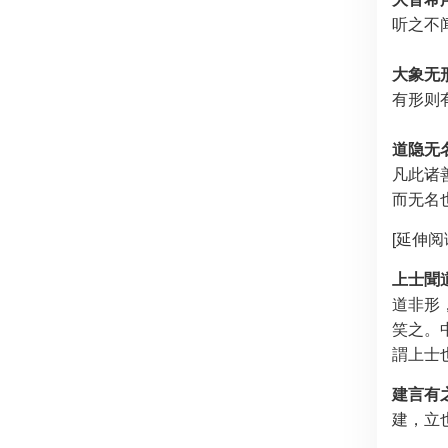
听之不
大象无
有形则
道隐无
凡此诸
而无名
[延伸阅
上士聞
道非形
笑之。
謂上士
建言有
建，立