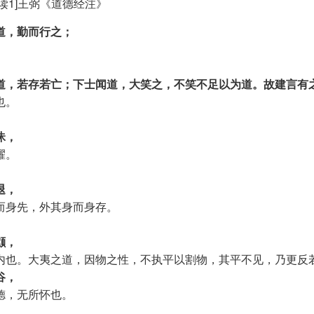
读1]王弼《道德经注》
道，勤而行之；
。
道，若存若亡；下士闻道，大笑之，不笑不足以为道。故建言有
也。
昧，
耀。
退，
而身先，外其身而身存。
颣，
内也。大夷之道，因物之性，不执平以割物，其平不见，乃更反
谷，
德，无所怀也。