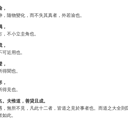
渝，
神，隨物變化，而不失其真者，外若渝也。
隅，
方，不小立圭角也。
成，
不可近用也。
聲，
所得聞也。
形，
所得見也。
名。夫惟道，善貸且成。
遇，無所不見，凡此十二者，皆道之見於事者也。而道之大全則
者如此。