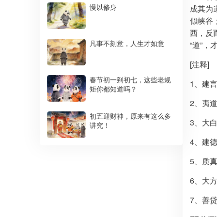
慢以修身
成其为
似峡谷
西，反
凡事不刻意，人生才如意
“道”
[注释]
春节初一到初七，这些老规
1、建
矩你都知道吗？
2、夷
初五迎财神，原来有这么多
3、大
讲究！
4、建
5、质
6、大
7、善