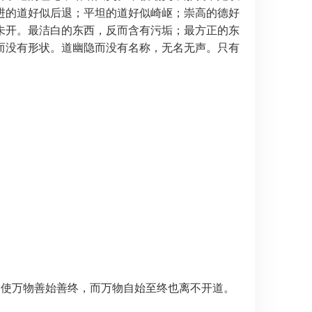
进的道好似后退；平坦的道好似崎岖；崇高的德好
未开。最洁白的东西，反而含有污垢；最方正的东
而没有形状。道幽隐而没有名称，无名无声。只有
道使万物善始善终，而万物自始至终也离不开道。