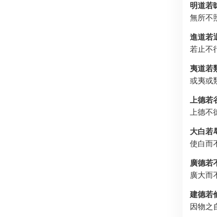
明道若
無所不
進道若
若止不
夷道若
或夷或
上德若
上德不
大白若
使白而
廣德若
廣大而
建德若
因物之