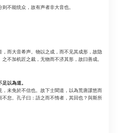
分则不能统众，故有声者非大音也。
音，而大音希声。物以之成，而不见其成形，故隐
。
之不加机匠之裁，无物而不济其形，故曰善成。
不足以為道。
見，未免於不信也。故下士聞道，以為荒唐謬悠而
而不怠。孔子曰：語之而不惰者，其回也？與斯所