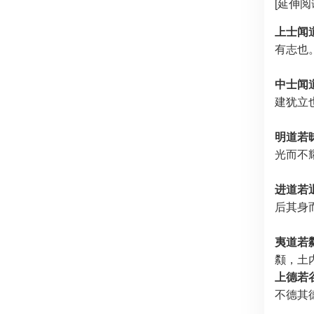
[延伸阅
上士闻
有志也
中士闻
建犹立
明道若
光而不
进道若
后其身
夷道若
颣，土
上德若
不德其