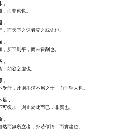
昧，
照，而非察也。
退，
行，而天下之速者莫之或先也。
類，
類，所至則平，而未嘗削也。
谷，
德，如谷之虛也。
辱，
不受汙，此則不潔不屑之士，而非聖人也。
不足，
不可復加，則止於此而已，非廣也。
偷，
自然而無所立者，外若偷惰，而實建也。