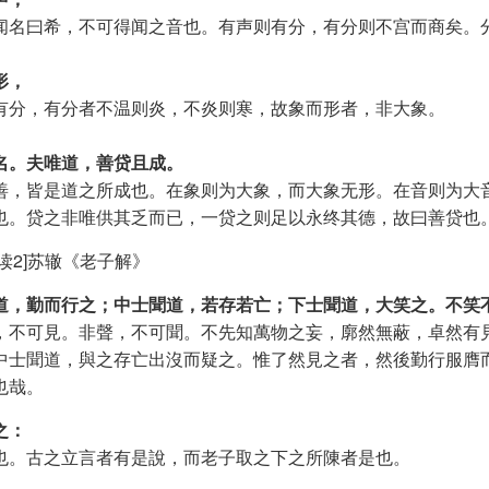
闻名曰希，不可得闻之音也。有声则有分，有分则不宫而商矣。
形，
有分，有分者不温则炎，不炎则寒，故象而形者，非大象。
名。夫唯道，善贷且成。
善，皆是道之所成也。在象则为大象，而大象无形。在音则为大
也。贷之非唯供其乏而已，一贷之则足以永终其德，故曰善贷也
读2]苏辙《老子解》
道，勤而行之；中士聞道，若存若亡；下士聞道，大笑之。不笑
，不可見。非聲，不可聞。不先知萬物之妄，廓然無蔽，卓然有
中士聞道，與之存亡出沒而疑之。惟了然見之者，然後勤行服膺
也哉。
之：
也。古之立言者有是說，而老子取之下之所陳者是也。