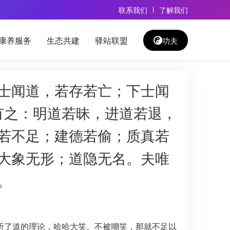
联系我们
了解我们
康养服务
生态共建
驿站联盟
功夫
士闻道，若存若亡；下士闻
有之：明道若昧，进道若退，
若不足；建德若偷；质真若
大象无形；道隐无名。夫唯
。
听了道的理论，哈哈大笑。不被嘲笑，那就不足以