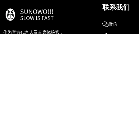
联系我们
微信
作为官方代言人及首席体验官，
抖音
期待与诸君乐享生活、共同成长！
微博
18807284511
湖北省.十堰市
服务项目
随心隐.放松
辟谷营.调理
养生班.进阶
高定团.专属