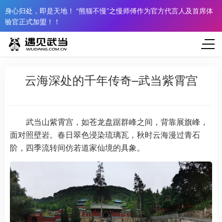
身心归处，即是天地！ “熊猫不慢”之慢师傅作为官方代言人及首席体
验官正式加盟！！
云海深处的千年传奇–武当紫霄宫
武当山紫霄宫，如苍龙盘踞群峰之间，背靠展旗峰，
面对照壁岩。春日翠色浸染琉璃瓦，秋时云海漫过青石
阶，四季流转间仿若道家仙境的具象。