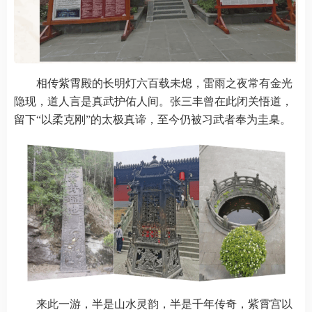
相传紫霄殿的长明灯六百载未熄，雷雨之夜常有金光
隐现，道人言是真武护佑人间。张三丰曾在此闭关悟道，
留下“以柔克刚”的太极真谛，至今仍被习武者奉为圭臬。
来此一游，半是山水灵韵，半是千年传奇，紫霄宫以