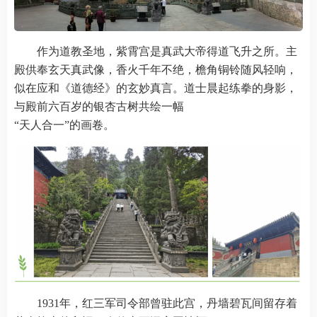
作为道教圣地，紫霄宫是真武大帝得道飞升之所。主
殿供奉玄天真武像，香火千年不绝，檐角铜铃随风轻响，
似在应和《道德经》的玄妙真言。道士晨起练拳的身影，
与殿前六百岁的银杏古树共绘一幅
“天人合一”的画卷。
1931年，红三军司令部曾驻此宫，丹墙碧瓦间留存着