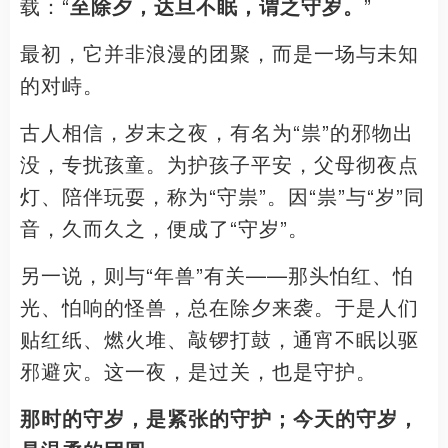
载：“
至除夕，达旦不眠，谓之守岁。
”
最初，它并非浪漫的团聚，而是一场与未知
的对峙。
古人相信，岁末之夜，有名为“祟”的邪物出
没，专扰孩童。为护孩子平安，父母彻夜点
灯、陪伴玩耍，称为“守祟”。因“祟”与“岁”同
音，久而久之，便成了“守岁”。
另一说，则与“年兽”有关——那头怕红、怕
光、怕响的怪兽，总在除夕来袭。于是人们
贴红纸、燃火堆、敲锣打鼓，通宵不眠以驱
邪避灾。这一夜，是过关，也是守护。
那时的守岁，是紧张的守护；今天的守岁，