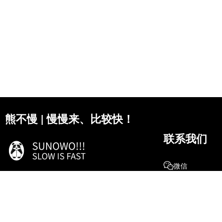
熊不慢 | 慢慢来、比较快！
联系我们
微信
作为官方代言人及首席体验官，
抖音
期待与诸君乐享生活、共同成长！
微博
18807284511