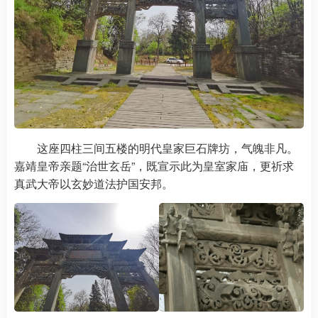
这座四柱三间五楼的明代皇家巨石牌坊，气魄非凡。
嘉靖皇帝亲题“治世玄岳”，既宣示此为皇室家庙，更祈求
真武大帝以玄妙道法护国安邦。