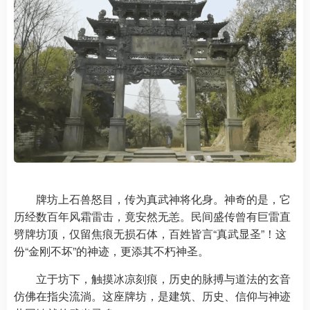
牌坊上石兽怒目，传为真武神将化身。神奇的是，它
历经数百年风霜雷击，竟安然无恙。民间盛传曾有巨雷直
劈牌坊顶，仅留焦痕无损石体，百姓皆言“真武显圣”！这
份“金刚不坏”的神迹，更添其不朽神圣。
立于坊下，触摸冰凉刻痕，历史的脉搏与道法的玄音
仿佛在指尖流淌。这座牌坊，是建筑、历史、信仰与神迹