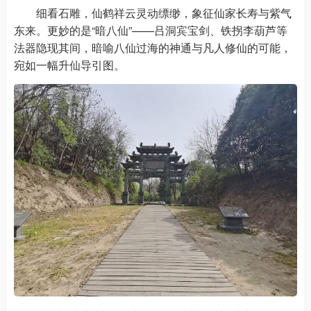
细看石雕，仙鹤祥云灵动缥缈，象征仙家长寿与紫气
东来。更妙的是“暗八仙”——吕洞宾宝剑、铁拐李葫芦等
法器隐现其间，暗喻八仙过海的神通与凡人修仙的可能，
宛如一幅升仙导引图。