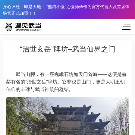
身心归处，即是天地！ “熊猫不慢”之慢师傅作为官方代言人及首席体
验官正式加盟！！
“治世玄岳”牌坊–武当仙界之门
武当山脚，有一座巍峨石坊如天门耸峙——这便是赫
赫有名的“治世玄岳”牌坊。它非仅是山门，更是大明王朝
信仰的丰碑与武当神韵的凝结。