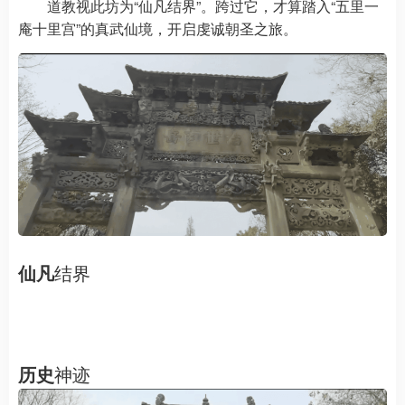
道教视此坊为“仙凡结界”。跨过它，才算踏入“五里一
庵十里宫”的真武仙境，开启虔诚朝圣之旅。
仙凡
结界
历史
神迹