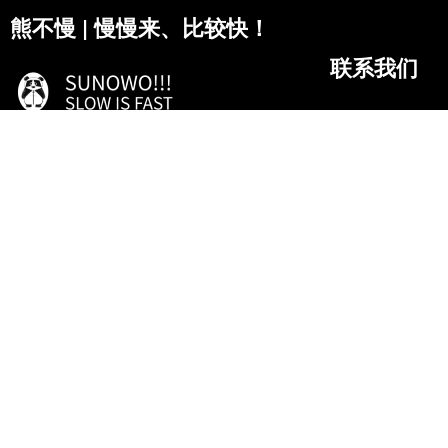
熊不慢 | 慢慢来、比较快！
联系我们
微信
作为官方代言人及首席体验官，
抖音
期待与诸君乐享生活、共同成长！
微博
18807284511
湖北省.十堰市
服务项目
随心隐.放松
辟谷营.调理
养生班.进阶
高定团.专属