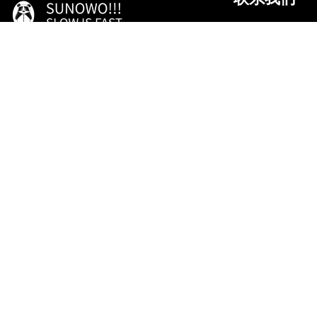
微信
作为官方代言人及首席体验官，
抖音
期待与诸君乐享生活、共同成长！
微博
18807284511
湖北省.十堰市
服务项目
随心隐.放松
辟谷营.调理
养生班.进阶
高定团.专属
敬请关注 @遇见武当