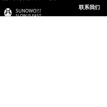
联系我们
微信
作为官方代言人及首席体验官，
抖音
期待与诸君乐享生活、共同成长！
微博
18807284511
湖北省.十堰市
服务项目
随心隐.放松
辟谷营.调理
养生班.进阶
高定团.专属