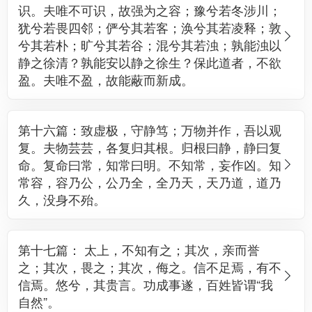
识。夫唯不可识，故强为之容；豫兮若冬涉川；
犹兮若畏四邻；俨兮其若客；涣兮其若凌释；敦
兮其若朴；旷兮其若谷；混兮其若浊；孰能浊以
静之徐清？孰能安以静之徐生？保此道者，不欲
盈。夫唯不盈，故能蔽而新成。
第十六篇：致虚极，守静笃；万物并作，吾以观
复。夫物芸芸，各复归其根。归根曰静，静曰复
命。复命曰常，知常曰明。不知常，妄作凶。知
常容，容乃公，公乃全，全乃天，天乃道，道乃
久，没身不殆。
第十七篇： 太上，不知有之；其次，亲而誉
之；其次，畏之；其次，侮之。信不足焉，有不
信焉。悠兮，其贵言。功成事遂，百姓皆谓“我
自然”。