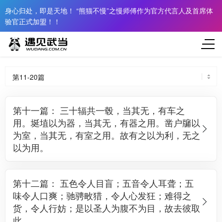
身心归处，即是天地！ “熊猫不慢”之慢师傅作为官方代言人及首席体
验官正式加盟！！
第十一篇： 三十辐共一毂，当其无，有车之
用。埏埴以为器，当其无，有器之用。凿户牖以
为室，当其无，有室之用。故有之以为利，无之
以为用。
第十二篇： 五色令人目盲；五音令人耳聋；五
味令人口爽；驰骋畋猎，令人心发狂；难得之
货，令人行妨；是以圣人为腹不为目，故去彼取
此。