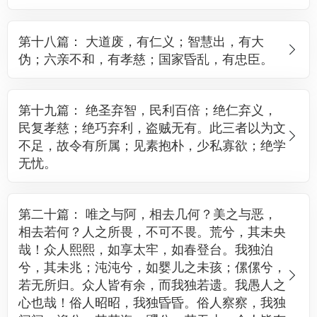
第十八篇： 大道废，有仁义；智慧出，有大
伪；六亲不和，有孝慈；国家昏乱，有忠臣。
第十九篇： 绝圣弃智，民利百倍；绝仁弃义，
民复孝慈；绝巧弃利，盗贼无有。此三者以为文
不足，故令有所属；见素抱朴，少私寡欲；绝学
无忧。
第二十篇： 唯之与阿，相去几何？美之与恶，
相去若何？人之所畏，不可不畏。荒兮，其未央
哉！众人熙熙，如享太牢，如春登台。我独泊
兮，其未兆；沌沌兮，如婴儿之未孩；傫傫兮，
若无所归。众人皆有余，而我独若遗。我愚人之
心也哉！俗人昭昭，我独昏昏。俗人察察，我独