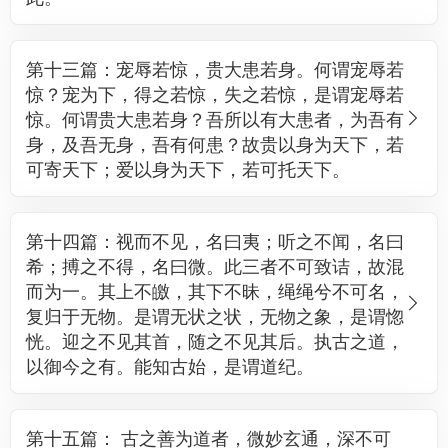
第十三篇：宠辱若惊，贵大患若身。何谓宠辱若
惊？宠为下，得之若惊，失之若惊，是谓宠辱若
惊。何谓贵大患若身？吾所以有大患者，为吾有
身，及吾无身，吾有何患？故贵以身为天下，若
可寄天下；爱以身为天下，若可托天下。
第十四篇：视而不见，名曰夷；听之不闻，名曰
希；搏之不得，名曰微。此三者不可致诘，故混
而为一。其上不皦，其下不昧，绳绳兮不可名，
复归于无物。是谓无状之状，无物之象，是谓惚
恍。迎之不见其首，随之不见其后。执古之道，
以御今之有。能知古始，是谓道纪。
第十五篇： 古之善为道者，微妙玄通，深不可