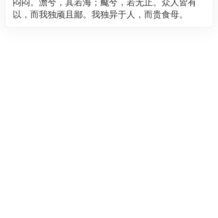
闷闷。澹兮，其若海；飂兮，若无止。众人皆有
以，而我独顽且鄙。我独异于人，而贵食母。